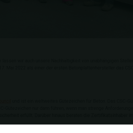
e lassen wir auch unsere Nachhaltigkeit von unabhängigen Stell
17. Mai 2022 als einer der ersten Betonplattenhersteller das CSC-
ouncil
und ist ein weltweites Gütezeichen für Beton. Das CSC-Güt
SC-Gütezeichen nur dann führen, wenn man strenge Anforderungen
cherheit erfüllt. Darüber hinaus beraten die Zertifikatsinhaber i
rn qualitativ hochwertigen Beton und/oder Produkte aus Beton. D