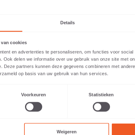
ialien an. Auch eine Herkunft der Rohstoffe, die Verantwortung
Details
altigkeitspolitik von Schellevis® zu erfahren.
N SIE UNSERE WEBSITE ALS
 van cookies
ERSON ODER ALS FACHMANN/FA
ent en advertenties te personaliseren, om functies voor social
. Ook delen we informatie over uw gebruik van onze site met on
Sie relevanten Inhalte anzeigen zu können, bitten wir Sie anzuge
e. Deze partners kunnen deze gegevens combineren met andere i
tperson oder als Fachmann/Fachfrau (beispielsweise Gartendes
erzameld op basis van uw gebruik van hun services.
r, Händler oder Projektentwickler) besuchen.
Voorkeuren
Statistieken
PRIVATPERSON
FACHMANN/FACHFRAU
ZUM THEMA PASSENDE ARTIKEL
Weigeren