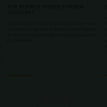
WIR BLEIBEN DIESEN SOMMER
GEÖFFNET
V
Auch während der Bauferien (Kalenderwochen 31 bis
N
33) bleiben wir geöffnet. In diesem Zeitraum arbeiten
h
wir mit einer reduzierten Besetzung und angepassten
P
Logistikzeiten.
u
n
S
e
G
d
WEITERLESEN