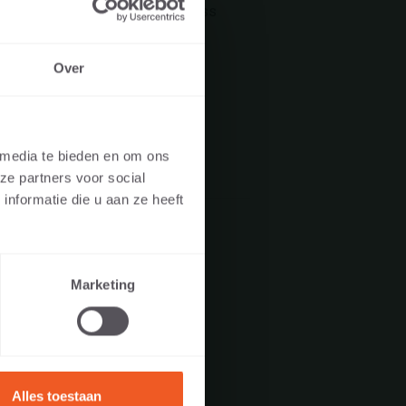
sbewusstsein erkennen lässt, muss
Over
CHFRAU?
 media te bieden en om ons
ze partners voor social
ben, ob Sie unsere
nformatie die u aan ze heeft
igner,
Marketing
Alles toestaan