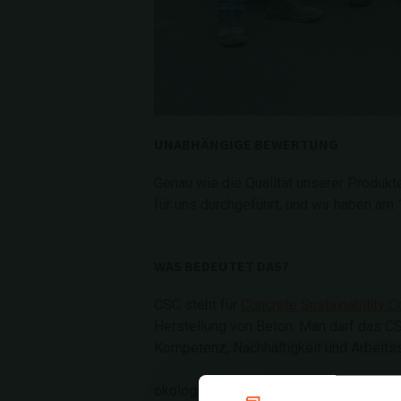
UNABHÄNGIGE BEWERTUNG
Genau wie die Qualität unserer Produkt
für uns durchgeführt, und wir haben am 
WAS BEDEUTET DAS?
CSC steht für
Concrete Sustainability C
Herstellung von Beton. Man darf das C
Kompetenz, Nachhaltigkeit und Arbeitssi
ökologische Profil von Beton und liefe