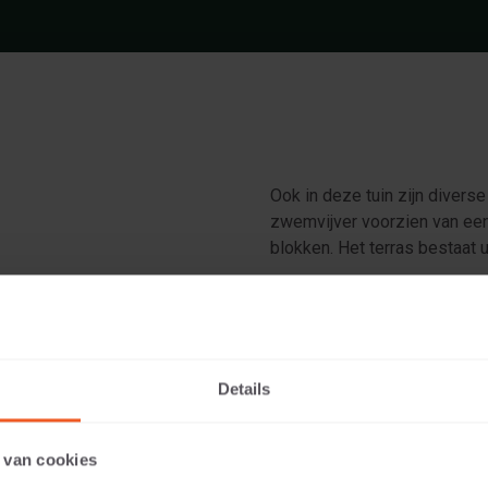
Ook in deze tuin zijn divers
zwemvijver voorzien van een 
blokken. Het terras bestaat u
Details
ntraciet
 van cookies