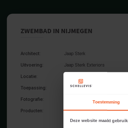
ZWEMBAD IN NIJMEGEN
Architect:
Jaap Sterk
Uitvoering:
Jaap Sterk Exteriors
Locatie:
Nijmegen
Toepassing:
Zwembad
Fotografie:
Cees Rijnen
Toestemming
Producten:
Grootformaat tegel 100x100x5 A
Opsluiting 100x50x5 Antraciet
Deze website maakt gebruik
Opsluiting 100x30x5 Antraciet