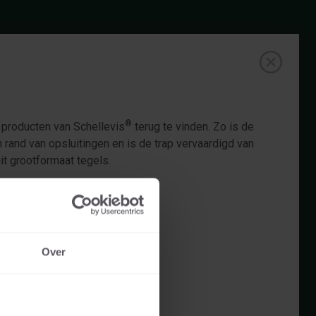
®
e producten van Schellevis
terug te vinden. Zo is de
rand van opsluitingen en is de trap vervaardigd van
it grootformaat tegels.
Over