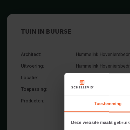
TUIN IN BUURSE
Architect:
Hummelink Hoveniersbedri
Uitvoering:
Hummelink Hoveniersbedri
Locatie:
Buurse
Toepassing:
Tuin
Producten:
Ronde tegel 100x8 Grijs
Toestemming
Ronde tegel 80x7 Grijs
Deze website maakt gebruik