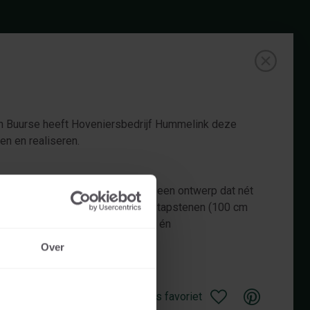
in Buurse heeft Hoveniersbedrijf Hummelink deze
n en realiseren.
nders gingen we aan de slag met een ontwerp dat nét
.
Met organische vormen, ronde stapstenen (100 cm
kken is het een kleurrijk, speels én
el geworden.
Over
Opslaan als favoriet