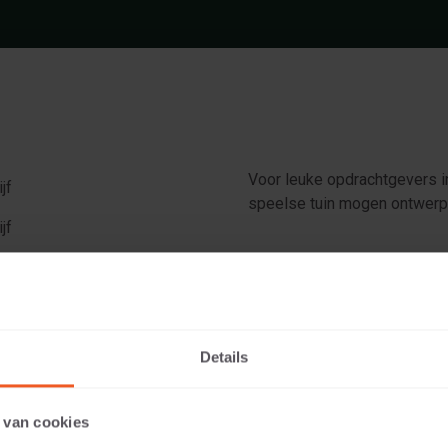
Voor leuke opdrachtgevers 
jf
speelse tuin mogen ontwerpe
jf
Onder het motto: keer wat a
even buiten de lijntjes kleurt
en 80 cm) en mooie stalen ba
onderhoudsvriendelijk gehe
Details
 van cookies