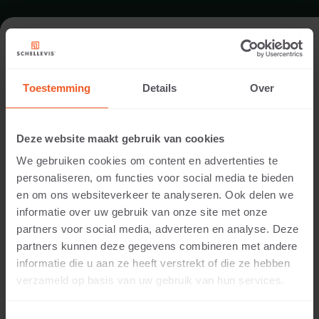
TUIN IN BUURSE
Toestemming
Details
Over
Architect:
Hummelink Hoveniersbedrijf
Deze website maakt gebruik van cookies
Uitvoering:
We gebruiken cookies om content en advertenties te
Hummelink Hoveniersbedrijf
personaliseren, om functies voor social media te bieden
Locatie:
en om ons websiteverkeer te analyseren. Ook delen we
Buurse
informatie over uw gebruik van onze site met onze
Toepassing:
partners voor social media, adverteren en analyse. Deze
Tuin
partners kunnen deze gegevens combineren met andere
Producten:
informatie die u aan ze heeft verstrekt of die ze hebben
Ronde tegel 100x8 Grijs
verzameld op basis van uw gebruik van hun services.
Ronde tegel 80x7 Grijs
Voor leuke opdrachtgevers in Buurse heeft