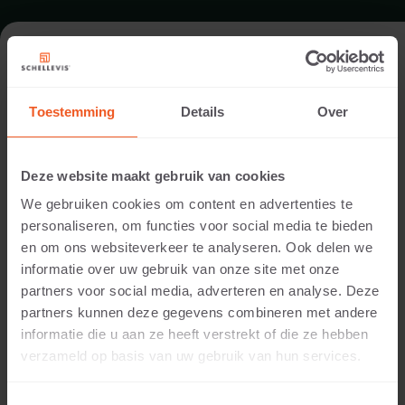
TUIN IN ARNHEM
Toestemming
Details
Over
Uitvoering:
Hendriks Hoveniers b.v
Deze website maakt gebruik van cookies
Locatie:
We gebruiken cookies om content en advertenties te
Arnhem
personaliseren, om functies voor social media te bieden
Toepassing:
en om ons websiteverkeer te analyseren. Ook delen we
Tuin
informatie over uw gebruik van onze site met onze
Fotografie:
partners voor social media, adverteren en analyse. Deze
Cees Rijnen
partners kunnen deze gegevens combineren met andere
Producten:
informatie die u aan ze heeft verstrekt of die ze hebben
Grootformaat tegel 100x100x5 Taupe
verzameld op basis van uw gebruik van hun services.
Voor het opvangen van de hoogteverschillen is er in
deze tuin een ‘zwevende’ cortenstalen trap in