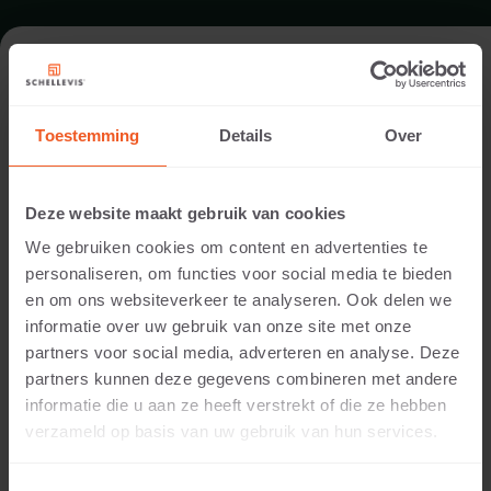
TERRAS IN OOSTERHOUT
Toestemming
Details
Over
Architect:
Kampsteeg Tuinen
Deze website maakt gebruik van cookies
Uitvoering:
We gebruiken cookies om content en advertenties te
Kampsteeg Tuinen
personaliseren, om functies voor social media te bieden
Locatie:
en om ons websiteverkeer te analyseren. Ook delen we
Oosterhout
informatie over uw gebruik van onze site met onze
Toepassing:
partners voor social media, adverteren en analyse. Deze
Terras
partners kunnen deze gegevens combineren met andere
Fotografie:
informatie die u aan ze heeft verstrekt of die ze hebben
Cees Rijnen
verzameld op basis van uw gebruik van hun services.
Producten:
Grootformaat tegel 100x100x5 Antraciet
Grootformaat tegel 200x100x10 Antraciet