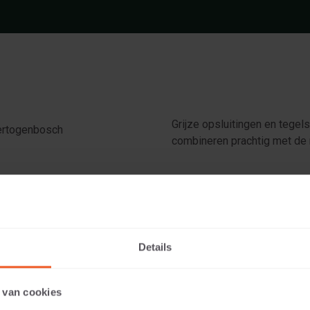
Grijze opsluitingen en tegel
ertogenbosch
combineren prachtig met de 
Details
 van cookies