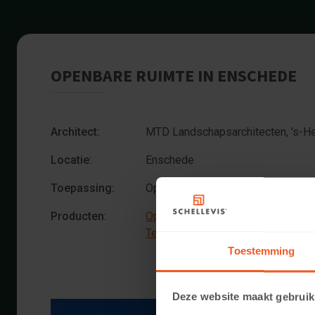
OPENBARE RUIMTE IN ENSCHEDE
Architect:
MTD Landschapsarchitecten, 's-H
Locatie:
Enschede
Toepassing:
Openbare ruimte
Producten:
Opsluiting 100x50x5 Grijs
Tegel 60x60x5 Grijs
Toestemming
Deze website maakt gebruik