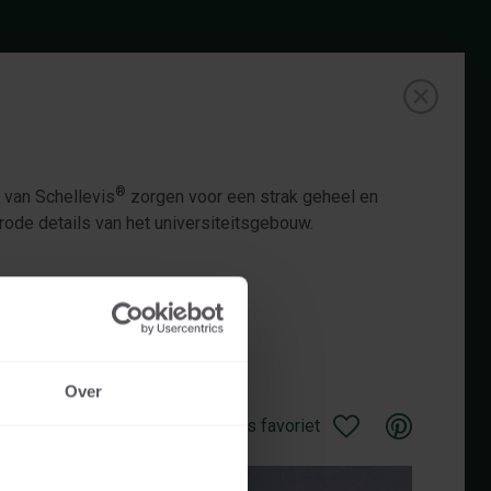
®
s van Schellevis
zorgen voor een strak geheel en
rode details van het universiteitsgebouw.
Over
Opslaan als favoriet