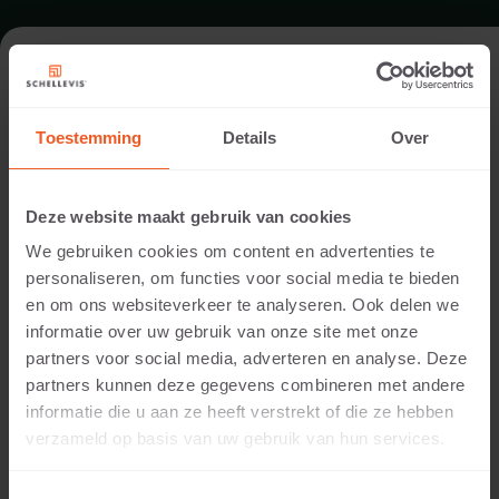
FORMAAT - TEGEL 50X50
Toestemming
Details
Over
ASSORTIMENT TEGELS
Deze website maakt gebruik van cookies
We gebruiken cookies om content en advertenties te
personaliseren, om functies voor social media te bieden
en om ons websiteverkeer te analyseren. Ook delen we
informatie over uw gebruik van onze site met onze
partners voor social media, adverteren en analyse. Deze
partners kunnen deze gegevens combineren met andere
informatie die u aan ze heeft verstrekt of die ze hebben
5 CM DIKTE
verzameld op basis van uw gebruik van hun services.
Beschikbare kleuren: