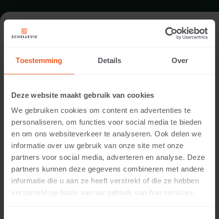
FORMAAT - KUBUS 50X50
Toestemming
Details
Over
ASSORTIMENT ZITELEMENTEN
Deze website maakt gebruik van cookies
We gebruiken cookies om content en advertenties te
personaliseren, om functies voor social media te bieden
en om ons websiteverkeer te analyseren. Ook delen we
informatie over uw gebruik van onze site met onze
partners voor social media, adverteren en analyse. Deze
partners kunnen deze gegevens combineren met andere
informatie die u aan ze heeft verstrekt of die ze hebben
50 CM DIKTE
verzameld op basis van uw gebruik van hun services.
Beschikbare kleuren: