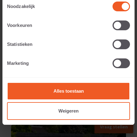
Toestemmingsselectie
Noodzakelijk
Toepasbaar voor:
Voorkeuren
Statistieken
Gewicht:
Marketing
280 KG
Alles toestaan
Weigeren
TOEGEPAST IN
Vraag stellen