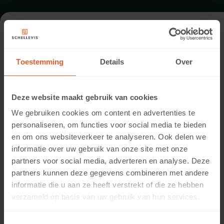
FORMAAT - OPSLUITING 100X20
Toestemming
Details
Over
ASSORTIMENT OPSLUITINGEN
Deze website maakt gebruik van cookies
We gebruiken cookies om content en advertenties te
personaliseren, om functies voor social media te bieden
en om ons websiteverkeer te analyseren. Ook delen we
informatie over uw gebruik van onze site met onze
partners voor social media, adverteren en analyse. Deze
partners kunnen deze gegevens combineren met andere
informatie die u aan ze heeft verstrekt of die ze hebben
5 CM DIKTE
verzameld op basis van uw gebruik van hun services.
Beschikbare kleuren: