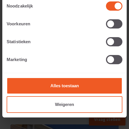
Toestemmingsselectie
Noodzakelijk
Voorkeuren
Applicable to:
Statistieken
Weight:
Marketing
1040 KG
Alles toestaan
Weigeren
APPLIED IN
Vraag stellen