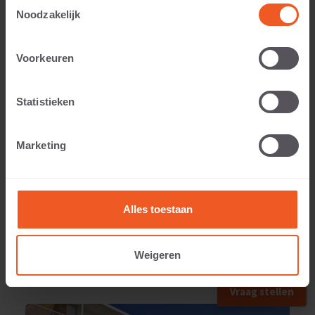
Toestemmingsselectie
Noodzakelijk
Voorkeuren
Applicable to:
Statistieken
Weight:
Marketing
1040 KG
Alles toestaan
Weigeren
APPLIED IN
Vraag stellen