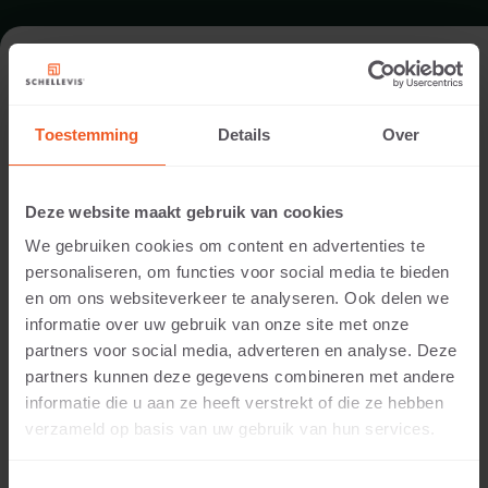
ZWEMBAD IN DEN DUNGEN
Toestemming
Details
Over
Garden designer:
Studio Meulenberg
Deze website maakt gebruik van cookies
Installed by:
We gebruiken cookies om content en advertenties te
van den Heuvel tuinen
personaliseren, om functies voor social media te bieden
Location:
en om ons websiteverkeer te analyseren. Ook delen we
Den Dungen
informatie over uw gebruik van onze site met onze
Application:
partners voor social media, adverteren en analyse. Deze
Swimming Pool
partners kunnen deze gegevens combineren met andere
Photography:
informatie die u aan ze heeft verstrekt of die ze hebben
Hans Gorter
verzameld op basis van uw gebruik van hun services.
In deze tuin is gewerkt met verschillende Schellevis-
producten in diverse formaten. Voor het terras is