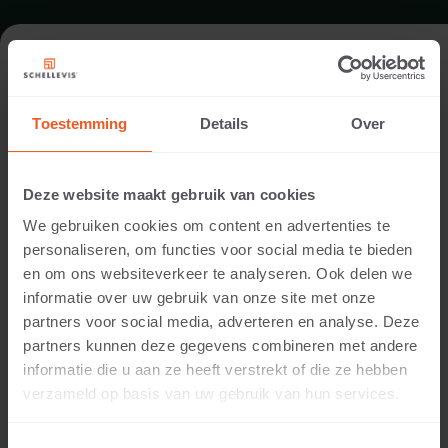
TUIN IN BUURSE
Toestemming
Details
Over
Garden designer:
Hummelink Hoveniersbedrijf
Deze website maakt gebruik van cookies
Installed by:
We gebruiken cookies om content en advertenties te
Hummelink Hoveniersbedrijf
personaliseren, om functies voor social media te bieden
Location:
en om ons websiteverkeer te analyseren. Ook delen we
Buurse
informatie over uw gebruik van onze site met onze
Application:
partners voor social media, adverteren en analyse. Deze
Garden
partners kunnen deze gegevens combineren met andere
Products:
informatie die u aan ze heeft verstrekt of die ze hebben
Round slab 1000 mmx8 Grey
verzameld op basis van uw gebruik van hun services.
Round slab 800 mmx7 Grey
Voor leuke opdrachtgevers in Buurse heeft