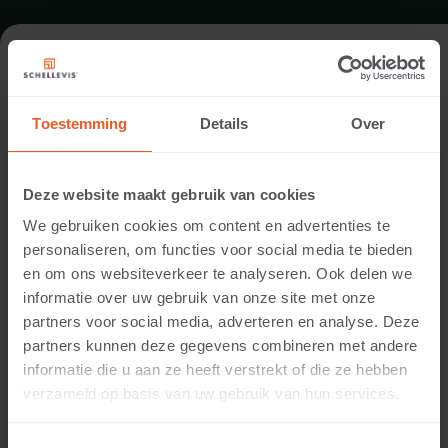
SWIMMING POOL IN EMPEL
Toestemming
Details
Over
Location:
Empel
Deze website maakt gebruik van cookies
Application:
We gebruiken cookies om content en advertenties te
Swimming Pool
personaliseren, om functies voor social media te bieden
Photography:
en om ons websiteverkeer te analyseren. Ook delen we
Cees Rijnen
informatie over uw gebruik van onze site met onze
Products:
partners voor social media, adverteren en analyse. Deze
Large format slab 1000x1000x5 Grey
partners kunnen deze gegevens combineren met andere
Slab 600x600x5 Grey
informatie die u aan ze heeft verstrekt of die ze hebben
Slab 600x400x5 Grey
verzameld op basis van uw gebruik van hun services.
Pool coping 1000x400x5 Grey
This garden has it all: paths, steps and a patio. The