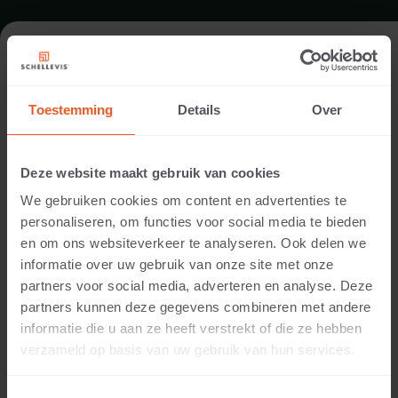
ROOFTOP PATIO IN WUPPERTAL
Toestemming
Details
Over
Location:
Wuppertal
Deze website maakt gebruik van cookies
Application:
We gebruiken cookies om content en advertenties te
Rooftop
personaliseren, om functies voor social media te bieden
Products:
en om ons websiteverkeer te analyseren. Ook delen we
Large format slab 1000x1000x5 Anthracite
informatie over uw gebruik van onze site met onze
®
partners voor social media, adverteren en analyse. Deze
This rooftop patio is paved with Schellevis
large
®
partners kunnen deze gegevens combineren met andere
format tiles. And Schellevis
tiles were used on brick
informatie die u aan ze heeft verstrekt of die ze hebben
walls, as cover plates - a nice combination.
verzameld op basis van uw gebruik van hun services.
Save as favorite