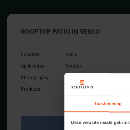
ROOFTOP PATIO IN VENLO
Location:
Venlo
Application:
Rooftop
Photography:
Cees Rijnen
Products:
Large format slab 1000x1000x5
Toestemming
Deze website maakt gebruik