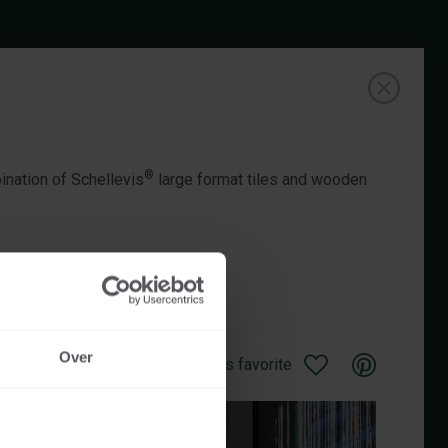
®
ination of Schellevis
large format tiles and wooden
Over
Save as favorite