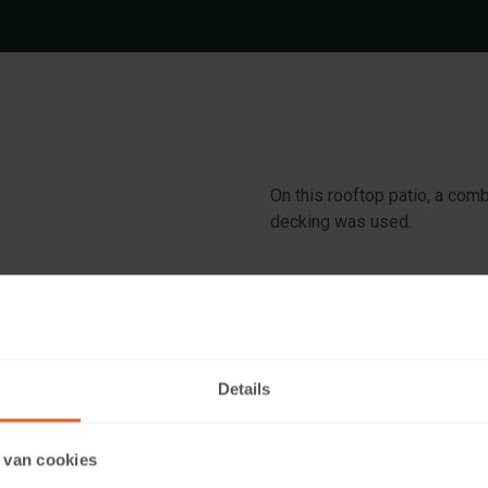
On this rooftop patio, a comb
decking was used.
 Anthracite
Details
 van cookies