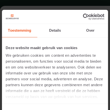
DACHTERRASSE IN ROTTERDAM
Toestemming
Details
Over
Ausführung:
Kok Hoveniers
Deze website maakt gebruik van cookies
Standort:
We gebruiken cookies om content en advertenties te
Rotterdam
personaliseren, om functies voor social media te bieden
Anwendung:
en om ons websiteverkeer te analyseren. Ook delen we
Dach
informatie over uw gebruik van onze site met onze
Fotografie:
partners voor social media, adverteren en analyse. Deze
Cees Rijnen
partners kunnen deze gegevens combineren met andere
Produkte:
informatie die u aan ze heeft verstrekt of die ze hebben
Grossformatplatte 100x100x5 Grau
verzameld op basis van uw gebruik van hun services.
Grossformatplatte 100x100x5 Carbon
Grossformatplatte 100x100x5 Rotbraun