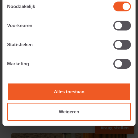
Toestemmingsselectie
Noodzakelijk
Voorkeuren
Anwendbar auf:
Statistieken
Gewicht:
Marketing
104 KG
Alles toestaan
Weigeren
ANWENDUNGSBEISPIEL
Vraag stellen