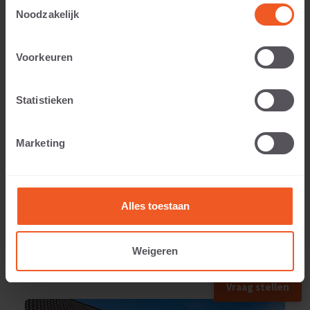
Toestemmingsselectie
Noodzakelijk
Voorkeuren
Anwendbar auf:
Statistieken
Gewicht:
Marketing
80 KG
Alles toestaan
Weigeren
ANWENDUNGSBEISPIEL
Vraag stellen