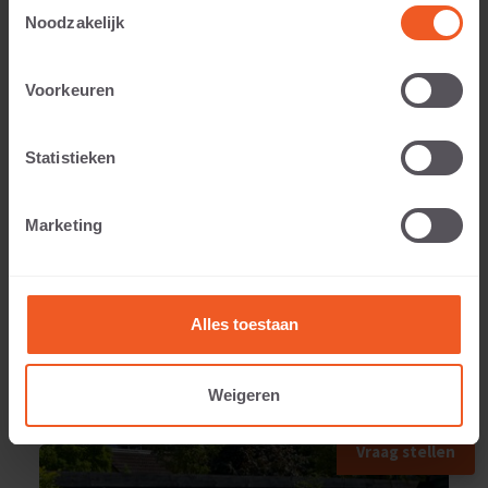
Toestemmingsselectie
Noodzakelijk
Anwendbar auf:
Voorkeuren
Statistieken
Gewicht:
Marketing
520 KG
Alles toestaan
Weigeren
ANWENDUNGSBEISPIEL
Vraag stellen