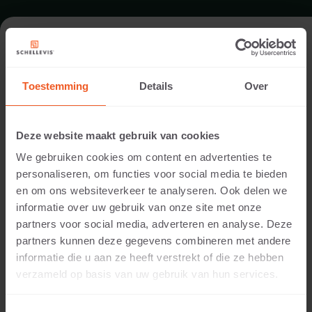
FORMAT - SITZELEMENT 100X60
Toestemming
Details
Over
SORTIMENT SITZELEMENTE
Deze website maakt gebruik van cookies
We gebruiken cookies om content en advertenties te
personaliseren, om functies voor social media te bieden
en om ons websiteverkeer te analyseren. Ook delen we
informatie over uw gebruik van onze site met onze
partners voor social media, adverteren en analyse. Deze
partners kunnen deze gegevens combineren met andere
informatie die u aan ze heeft verstrekt of die ze hebben
40 CM DICKE
verzameld op basis van uw gebruik van hun services.
Verfügbare Farben: