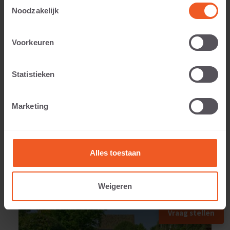
Toestemmingsselectie
Noodzakelijk
Voorkeuren
Anwendbar auf:
Statistieken
Gewicht:
Marketing
43 KG
Alles toestaan
Weigeren
ANWENDUNGSBEISPIEL
Vraag stellen