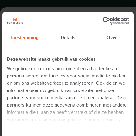
FORMAT - PLATTE 40X40
Toestemming
Details
Over
SORTIMENT PLATTEN
Deze website maakt gebruik van cookies
We gebruiken cookies om content en advertenties te
personaliseren, om functies voor social media te bieden
en om ons websiteverkeer te analyseren. Ook delen we
informatie over uw gebruik van onze site met onze
partners voor social media, adverteren en analyse. Deze
partners kunnen deze gegevens combineren met andere
informatie die u aan ze heeft verstrekt of die ze hebben
5 CM DICKE
verzameld op basis van uw gebruik van hun services.
Verfügbare Farben: