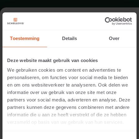
FORMAT - DICKFORMAT 21X7
Toestemming
Details
Over
SORTIMENT PFLASTERSTEINE
Deze website maakt gebruik van cookies
We gebruiken cookies om content en advertenties te
personaliseren, om functies voor social media te bieden
en om ons websiteverkeer te analyseren. Ook delen we
informatie over uw gebruik van onze site met onze
partners voor social media, adverteren en analyse. Deze
partners kunnen deze gegevens combineren met andere
informatie die u aan ze heeft verstrekt of die ze hebben
8 CM DICKE
verzameld op basis van uw gebruik van hun services.
Verfügbare Farben: