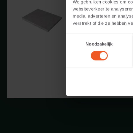
We gebruiken cookies om cont
Verfügbare Farben:
websiteverkeer te analyseren
media, adverteren en analys
verstrekt of die ze hebben v
Anwendbar auf:
Toestemmingsselectie
Gewicht:
Noodzakelijk